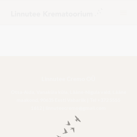
Linnutee Cremo OÜ
Otsa-Aida, Vanaküla küla, Lääne-Nigula vald, Lääne
maakond, 90635 Eesti Vabariik | Tel
+372 5555
1612
|
linnuteecremo@gmail.com