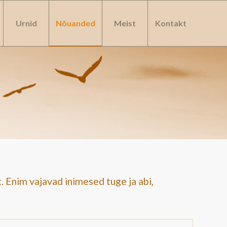
Urnid
Nõuanded
Meist
Kontakt
. Enim vajavad inimesed tuge ja abi,