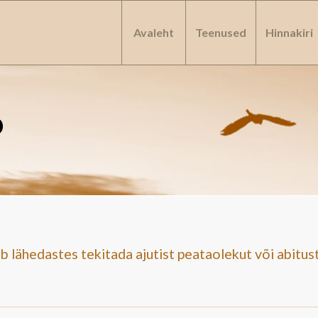
Avaleht
Teenused
Hinnakiri
D
lähedastes tekitada ajutist peataolekut või abitust