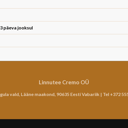
 3 päeva jooksul
Linnutee Cremo OÜ
gula vald, Lääne maakond, 90635 Eesti Vabariik | Tel
+372 55