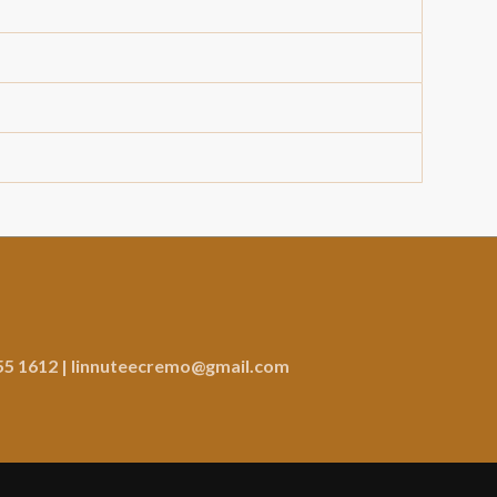
55 1612
|
linnuteecremo@gmail.com