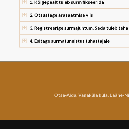
1. Kõigepealt tuleb surm fikseerida
2. Otsustage ärasaatmise viis
3. Registreerige surmajuhtum. Seda tuleb teha
4. Esitage surmatunnistus tuhastajale
Otsa-Aida, Vanaküla küla, Lääne-Ni