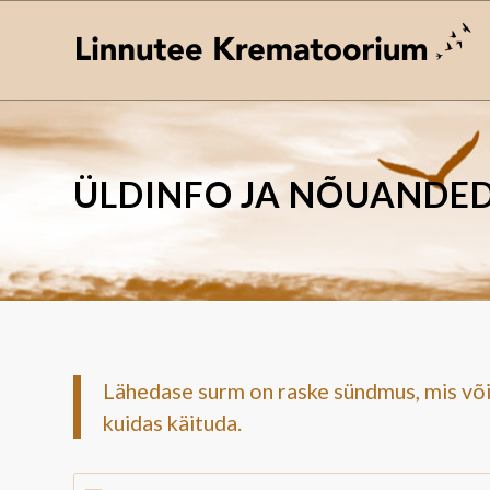
ÜLDINFO JA NÕUANDE
Lähedase surm on raske sündmus, mis võib 
kuidas käituda.