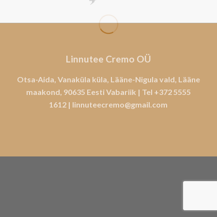
Linnutee Cremo OÜ
Otsa-Aida, Vanaküla küla, Lääne-Nigula vald, Lääne
maakond, 90635 Eesti Vabariik | Tel
+372 5555
1612
|
linnuteecremo@gmail.com