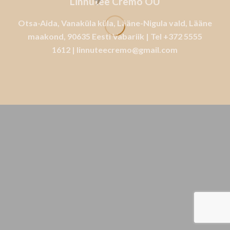
Linnutee Cremo OÜ
Otsa-Aida, Vanaküla küla, Lääne-Nigula vald, Lääne
maakond, 90635 Eesti Vabariik | Tel
+372 5555
1612
|
linnuteecremo@gmail.com